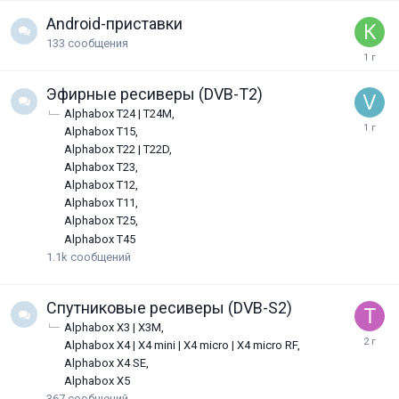
Android-приставки
133
сообщения
Эфирные ресиверы (DVB-T2)
Alphabox T24 | T24M
Alphabox T15
Alphabox T22 | T22D
Alphabox T23
Alphabox T12
Alphabox T11
Alphabox T25
Alphabox T45
1.1k
сообщений
Спутниковые ресиверы (DVB-S2)
Alphabox X3 | X3M
Alphabox X4 | X4 mini | X4 micro | X4 micro RF
Alphabox X4 SE
Alphabox X5
367
сообщений