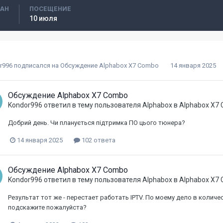
ВАН
ПОСЕЩЕНИЕ
10 июля
r996
подписался на
Обсуждение Alphabox X7 Combo
14 января 2025
Обсуждение Alphabox X7 Combo
Kondor996
ответил в тему пользователя
Alphabox
в
Alphabox X7
Добрий день. Чи планується підтримка ПО цього тюнера?
14 января 2025
102 ответа
Обсуждение Alphabox X7 Combo
Kondor996
ответил в тему пользователя
Alphabox
в
Alphabox X7
Результат тот же - перестает работать IPTV. По моему дело в количес
подскажите пожалуйста?