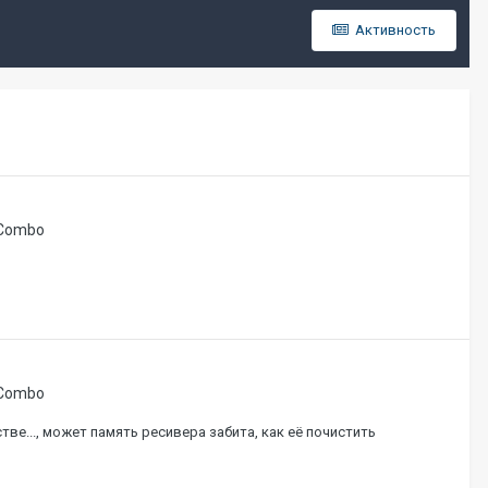
Активность
 Combo
 Combo
тве..., может память ресивера забита, как её почистить