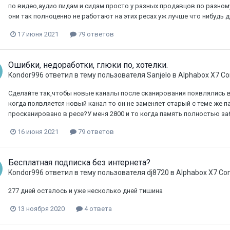
по видео,аудио пидам и сидам просто у разных продавцов по разному
они так полноценно не работают на этих ресах уж лучше что нибудь д
17 июня 2021
79 ответов
Ошибки, недоработки, глюки по, хотелки.
Kondor996
ответил в тему пользователя
Sanjelo
в
Alphabox X7 C
Сделайте так,чтобы новые каналы после сканирования появлялись в к
когда появляется новый канал то он не заменяет старый с теме же 
просканировано в ресе?У меня 2800 и то когда память полностью заб
16 июня 2021
79 ответов
Бесплатная подписка без интернета?
Kondor996
ответил в тему пользователя
dj8720
в
Alphabox X7 C
277 дней осталось и уже несколько дней тишина
13 ноября 2020
4 ответа