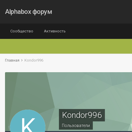
Alphabox форум
Сообщество
Активность
Главная
Kondor996
Kondor996
Пользователи