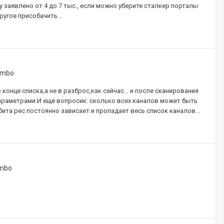
 заявлено от 4 до 7 тыс., если можно уберите сталкер порталы
ругое присобачить...
ombo
онце списка,а не в разброс,как сейчас... и после сканирования
параметрами.И ещё вопросик: сколько всех каналов может быть
ита рес постоянно зависает и пропадает весь список каналов...
ombo