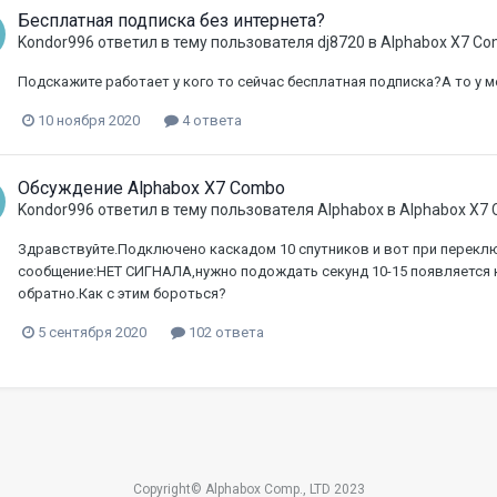
Бесплатная подписка без интернета?
Kondor996
ответил в тему пользователя
dj8720
в
Alphabox X7 C
Подскажите работает у кого то сейчас бесплатная подписка?А то у м
10 ноября 2020
4 ответа
Обсуждение Alphabox X7 Combo
Kondor996
ответил в тему пользователя
Alphabox
в
Alphabox X7
Здравствуйте.Подключено каскадом 10 спутников и вот при переклю
сообщение:НЕТ СИГНАЛА,нужно подождать секунд 10-15 появляется к
обратно.Как с этим бороться?
5 сентября 2020
102 ответа
Copyright© Alphabox Comp., LTD 2023