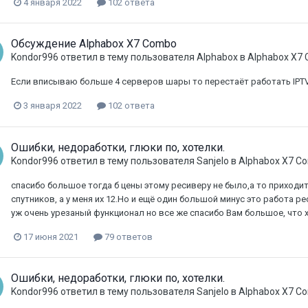
4 января 2022
102 ответа
Обсуждение Alphabox X7 Combo
Kondor996
ответил в тему пользователя
Alphabox
в
Alphabox X7
Если вписываю больше 4 серверов шары то перестаёт работать IPTV э
3 января 2022
102 ответа
Ошибки, недоработки, глюки по, хотелки.
Kondor996
ответил в тему пользователя
Sanjelo
в
Alphabox X7 C
спасибо большое тогда б цены этому ресиверу не было,а то приходи
спутников, а у меня их 12.Но и ещё один большой минус это работа 
уж очень урезаный функционал но все же спасибо Вам большое, что х
17 июня 2021
79 ответов
Ошибки, недоработки, глюки по, хотелки.
Kondor996
ответил в тему пользователя
Sanjelo
в
Alphabox X7 C