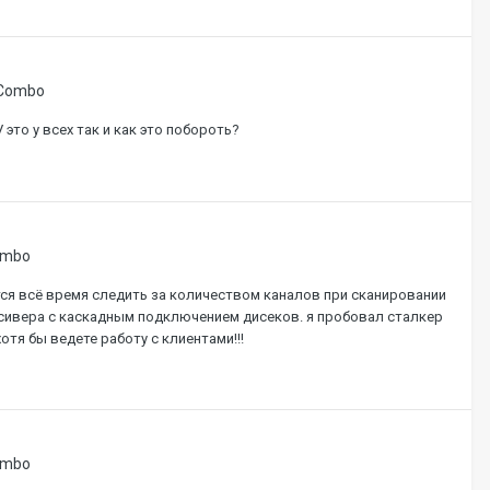
 Combo
то у всех так и как это побороть?
ombo
тся всё время следить за количеством каналов при сканировании
ресивера с каскадным подключением дисеков. я пробовал сталкер
отя бы ведете работу с клиентами!!!
ombo