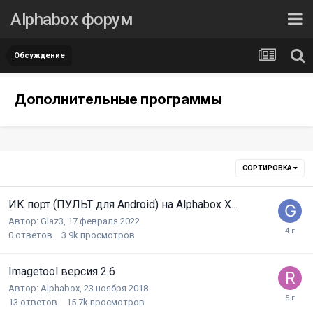
Alphabox форум
Обсуждение
Дополнительные программы
СОРТИРОВКА
ИК порт (ПУЛЬТ для Android) на Alphabox X...
Автор:
Glaz3
,
17 февраля 2022
0
ответов
3.9k
просмотров
Imagetool версия 2.6
Автор:
Alphabox
,
23 ноября 2018
13
ответов
15.7k
просмотров