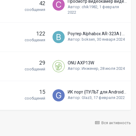
Просмотр видеокамер видеорегистратора Alphabox на мобильных устройствах
42
Автор:
chik1982
,
1 февраля
сообщения
2022
122
Роутер Alphabox AR-323A | AR-323B версия 1.5 beta
Автор:
boksen
,
30 января 2024
сообщения
29
ONU AXP13W
Автор:
Инженер
,
28 июля 2024
сообщений
15
ИК порт (ПУЛЬТ для Android) на Alphabox X...
Автор:
Glaz3
,
17 февраля 2022
сообщений
Вся активность