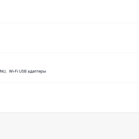
ONU
Wi-Fi USB адаптеры