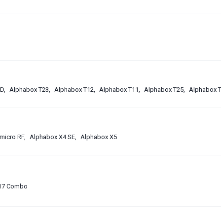
2D
Alphabox T23
Alphabox T12
Alphabox T11
Alphabox T25
Alphabox 
 micro RF
Alphabox X4 SE
Alphabox X5
17 Combo