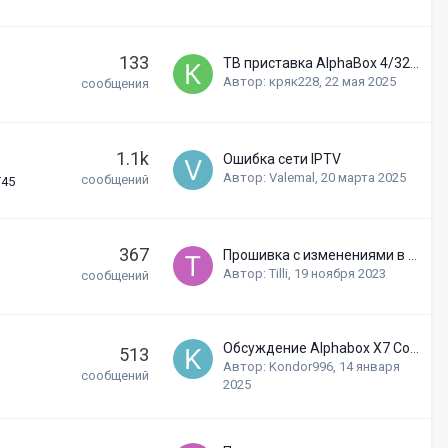
133
ТВ приставка AlphaBox 4/32 Gb андроид
Автор:
кряк228
,
22 мая 2025
сообщения
1.1k
Ошибка сети IPTV
Автор:
Valemal
,
20 марта 2025
сообщений
T45
367
Прошивка с изменениями в эмуляторах
Автор:
Tilli
,
19 ноября 2023
сообщений
Обсуждение Alphabox X7 Combo
513
Автор:
Kondor996
,
14 января
сообщений
2025