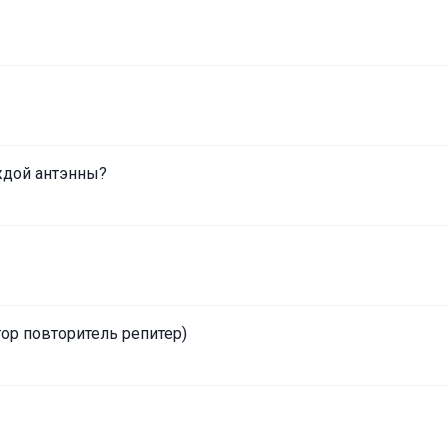
аждой антэнны?
тор повторитель репитер)