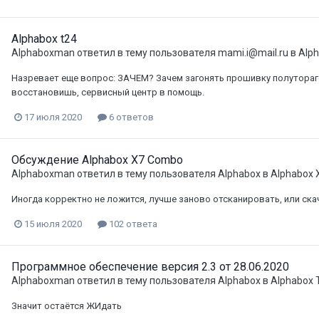
Alphabox t24
Alphaboxman
ответил в тему пользователя
mami.i@mail.ru
в
Alph
Назревает еще вопрос: ЗАЧЕМ? Зачем загонять прошивку полутораго
восстановишь, сервисный центр в помощь.
17 июля 2020
6 ответов
Обсуждение Alphabox X7 Combo
Alphaboxman
ответил в тему пользователя
Alphabox
в
Alphabox
Иногда корректно не ложится, лучше заново отсканировать, или ска
15 июля 2020
102 ответа
Программное обеспечение версия 2.3 от 28.06.2020
Alphaboxman
ответил в тему пользователя
Alphabox
в
Alphabox 
Значит остаётся ЖИдать