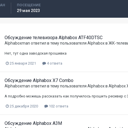
ВАН
ПОСЕЩЕНИЕ
29 мая 2023
Обсуждение телевизора Alphabox ATF40DTSC
Alphaboxman
ответил в тему пользователя
Alphabox
в
ЖК-телев
Нет, тут одна заводская прошивка
25 января 2021
4 ответа
Обсуждение Alphabox X7 Combo
Alphaboxman
ответил в тему пользователя
Alphabox
в
Alphabox
А подробно можешь рассказать как получилось прошить ресивер с 3.
25 декабря 2020
102 ответа
Обсуждение Alphabox A3M