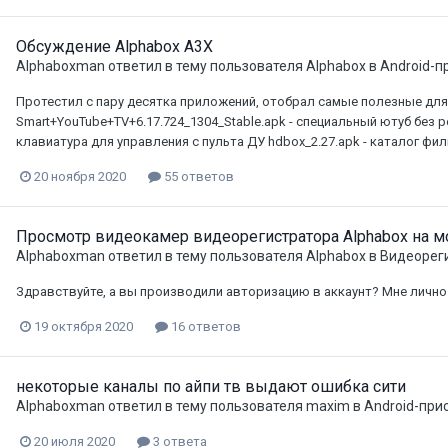
Обсуждение Alphabox A3X
Alphaboxman
ответил в тему пользователя
Alphabox
в
Android-п
Протестил с пару десятка приложений, отобрал самые полезные для
Smart+YouTube+TV+6.17.724_1304_Stable.apk - специальный ютуб без р
клавиатура для управления с пульта ДУ hdbox_2.27.apk - каталог фи
20 ноября 2020
55 ответов
Просмотр видеокамер видеорегистратора Alphabox на м
Alphaboxman
ответил в тему пользователя
Alphabox
в
Видеорег
Здравствуйте, а вы производили авторизацию в аккаунт? Мне лично
19 октября 2020
16 ответов
некоторые каналы по айпи тв выдают ошибка сити
Alphaboxman
ответил в тему пользователя
maxim
в
Android-при
20 июля 2020
3 ответа