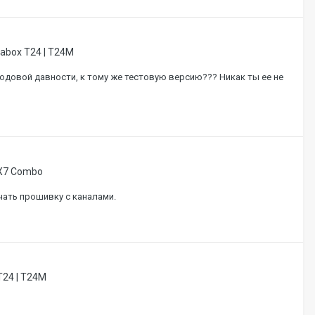
abox T24 | T24M
довой давности, к тому же тестовую версию??? Никак ты ее не
 X7 Combo
чать прошивку с каналами.
T24 | T24M