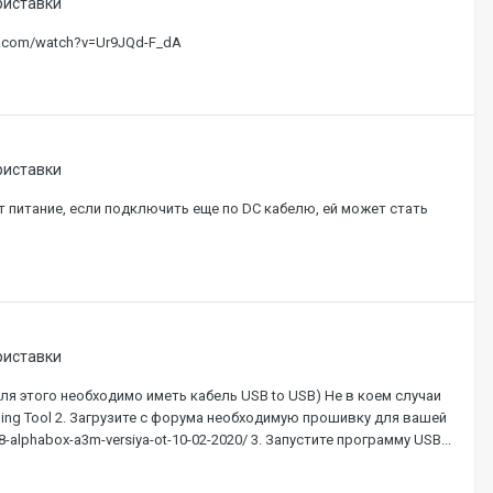
риставки
e.com/watch?v=Ur9JQd-F_dA
риставки
т питание, если подключить еще по DC кабелю, ей может стать
риставки
я этого необходимо иметь кабель USB to USB) Не в коем случаи
ning Tool 2. Загрузите с форума необходимую прошивку для вашей
48-alphabox-a3m-versiya-ot-10-02-2020/ 3. Запустите программу USB...