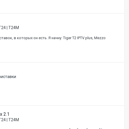
T24 | T24M
вок, в которых он есть. Я начну: Tiger T2 IPTV plus, Mezzo
риставки
x 2.1
T24 | T24M