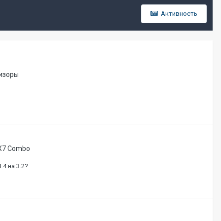
Активность
изоры
 X7 Combo
4 на 3.2?