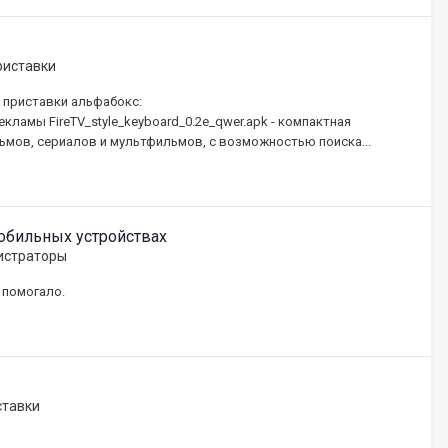
риставки
 приставки альфабокс:
екламы FireTV_style_keyboard_0.2e_qwer.apk - компактная
льмов, сериалов и мультфильмов, с возможностью поиска...
обильных устройствах
истраторы
 помогало.
ставки