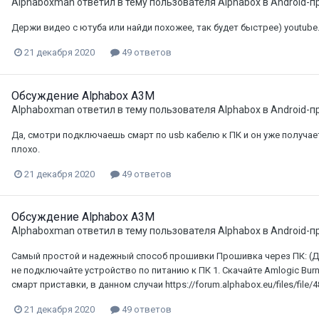
Alphaboxman
ответил в тему пользователя
Alphabox
в
Android-п
Держи видео с ютуба или найди похожее, так будет быстрее) youtub
21 декабря 2020
49 ответов
Обсуждение Alphabox A3M
Alphaboxman
ответил в тему пользователя
Alphabox
в
Android-п
Да, смотри подключаешь смарт по usb кабелю к ПК и он уже получае
плохо.
21 декабря 2020
49 ответов
Обсуждение Alphabox A3M
Alphaboxman
ответил в тему пользователя
Alphabox
в
Android-п
Самый простой и надежный способ прошивки Прошивка через ПК: (Дл
не подключайте устройство по питанию к ПК 1. Скачайте Amlogic Bur
смарт приставки, в данном случаи https://forum.alphabox.eu/files/file/
21 декабря 2020
49 ответов