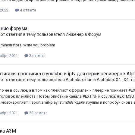
 2022
4 ответа
ние форума.
Кот
ответил в тему пользователя
Инженер
в
Форум
dministrators. Write you problem
ября 2021
3 ответа
тивная прошивка с youtube и iptv для серии ресиверов Alp
Кот
ответил в тему пользователя
Alphaboxman
в
Alphabox X4 | X4 min
о не в ссылке, а в том как плейлист оформлен и плеер не понимает #EXT
головок плейлиста. Потом описание канала #EXTINF и ссылка. #EXTM3U #EX
.video/sport/smil:sport.smil/playlist.m3u8 Удали группы и попробуй снова
ября 2021
23 ответа
ка A3M