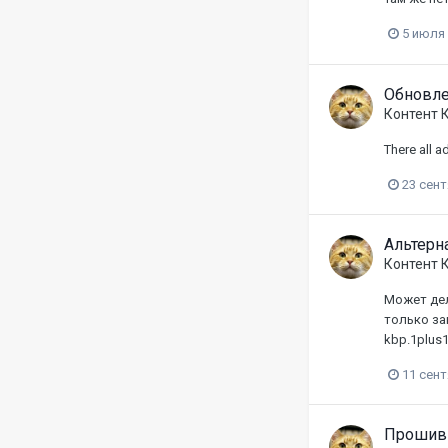
5 июля
Обновле
Контент 
There all a
23 сент
Альтерна
Контент 
Может дел
только за
kbp.1plus1
11 сент
Прошив