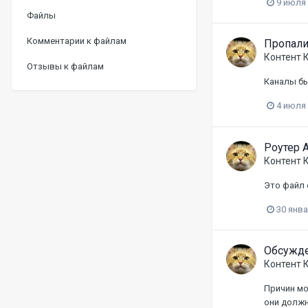
9 июля
Файлы
Комментарии к файлам
Пропали
Контент 
Отзывы к файлам
Каналы бы
4 июля
Роутер A
Контент 
Это файл 
30 янва
Обсужде
Контент 
Причин мо
они должн