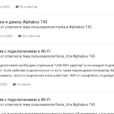
а 2023
55 ответов
и и дампы Alphabox T45
Кот
ответил в тему пользователя
myrka
в
Alphabox T45
ста 2022
29 ответов
а с подключением к Wi-Fi
Кот
ответил в тему пользователя
Denis_lit
в
Alphabox T45
одключения необходим отдельный "USB WiFi адаптер" и не каждый подойд
ет. Если кабелем подключаться то есть такие переходники Конвертер Al
раивать, просто подключил и все работает. WiFi от альфабокс подойде
 2022
4 ответа
а с подключением к Wi-Fi
Кот
ответил в тему пользователя
Denis_lit
в
Alphabox T45
т как в андройд приставке встроенного внутри wifi приемника, у вас ест