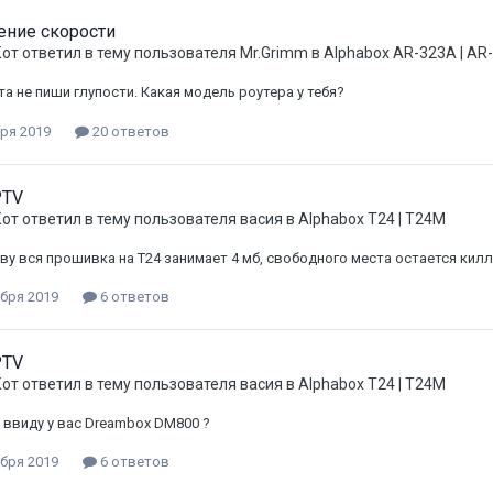
ение скорости
Кот
ответил в тему пользователя
Mr.Grimm
в
Alphabox AR-323A | AR
а не пиши глупости. Какая модель роутера у тебя?
ря 2019
20 ответов
PTV
Кот
ответил в тему пользователя
васия
в
Alphabox T24 | T24M
ву вся прошивка на Т24 занимает 4 мб, свободного места остается килло
ября 2019
6 ответов
PTV
Кот
ответил в тему пользователя
васия
в
Alphabox T24 | T24M
 ввиду у вас Dreambox DM800 ?
ября 2019
6 ответов