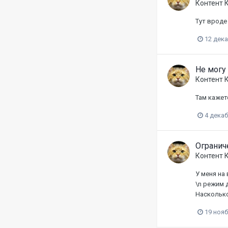
Контент 
Тут вроде
12 дек
Не могу 
Контент 
Там кажет
4 декаб
Огранич
Контент 
У меня на 
\n режим 
Насколько
19 нояб