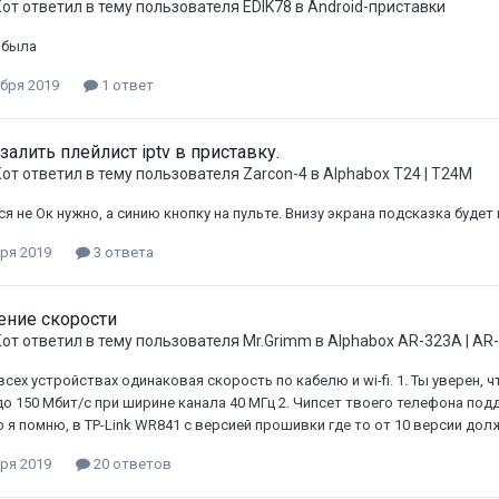
Кот
ответил в тему пользователя
EDIK78
в
Android-приставки
 была
абря 2019
1 ответ
залить плейлист iptv в приставку.
Кот
ответил в тему пользователя
Zarcon-4
в
Alphabox T24 | T24M
ся не Ок нужно, а синию кнопку на пульте. Внизу экрана подсказка будет
ря 2019
3 ответа
ение скорости
Кот
ответил в тему пользователя
Mr.Grimm
в
Alphabox AR-323A | AR
всех устройствах одинаковая скорость по кабелю и wi-fi. 1. Ты уверен, 
до 150 Мбит/с при ширине канала 40 МГц 2. Чипсет твоего телефона по
 я помню, в TP-Link WR841 с версией прошивки где то от 10 версии долже
ря 2019
20 ответов