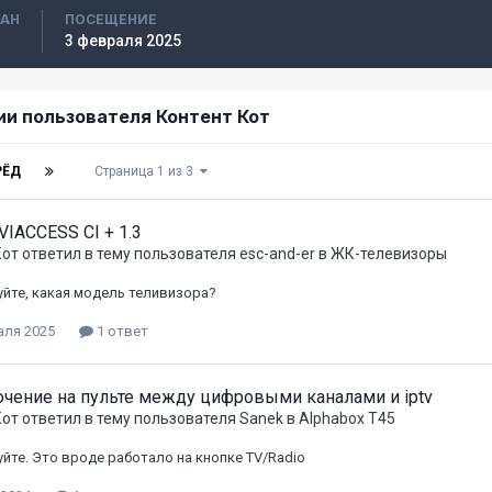
ВАН
ПОСЕЩЕНИЕ
3 февраля 2025
ии пользователя Контент Кот
РЁД
Страница 1 из 3
VIACCESS CI + 1.3
Кот
ответил в тему пользователя
esc-and-er
в
ЖК-телевизоры
йте, какая модель теливизора?
аля 2025
1 ответ
чение на пульте между цифровыми каналами и iptv
Кот
ответил в тему пользователя
Sanek
в
Alphabox T45
йте. Это вроде работало на кнопке TV/Radio