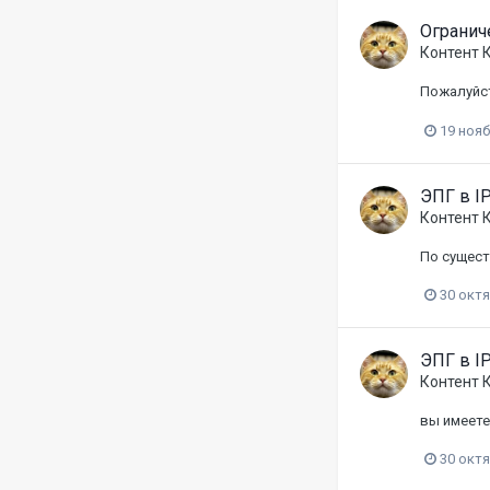
Огранич
Контент 
Пожалуйст
19 нояб
ЭПГ в I
Контент 
По сущест
30 окт
ЭПГ в I
Контент 
вы имеете
30 окт