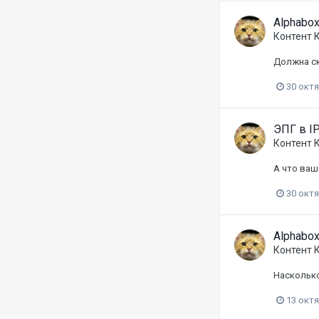
Alphabox
Контент 
Должна ск
30 окт
ЭПГ в I
Контент 
А что ваш
30 окт
Alphabox
Контент 
Насколько
13 окт