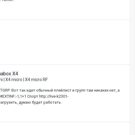
habox X4
i | X4 micro | X4 micro RF
GRP: Вот так идет обычный плейлист и групп там никаких нет, а
TINF:-1,1+1 Спорт http://live-k2301-
 загрузить, думаю будет работать.