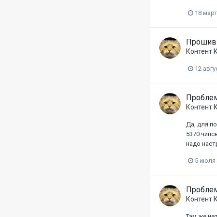
18 март
Прошивк
Контент 
12 авгу
Проблем
Контент 
Да, для п
5370 чипс
надо наст
5 июля
Проблем
Контент 
Там же не