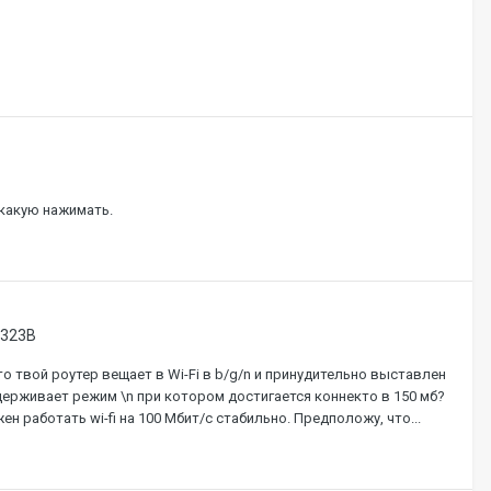
 какую нажимать.
-323B
что твой роутер вещает в Wi-Fi в b/g/n и принудительно выставлен
ддерживает режим \n при котором достигается коннекто в 150 мб?
н работать wi-fi на 100 Мбит/с стабильно. Предположу, что...