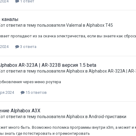
 2024
1 ответ
 каналы
Кот
ответил в тему пользователя
Valemal
в
Alphabox T45
вает пропадают из за скачка электричества, если вы знаете как сброс
 2024
3 ответа
lphabox AR-323A | AR-323B версия 1.5 beta
Кот
ответил в тему пользователя
Alphabox
в
Alphabox AR-323A | AR
обновления через меню роутера
ря 2024
15 ответов
ние Alphabox A3X
Кот
ответил в тему пользователя
Alphabox
в
Android-приставки
жет много быть. Возможно поломка программы внутри x3m, а может и м
ы знать где потестировать и отремонтировать