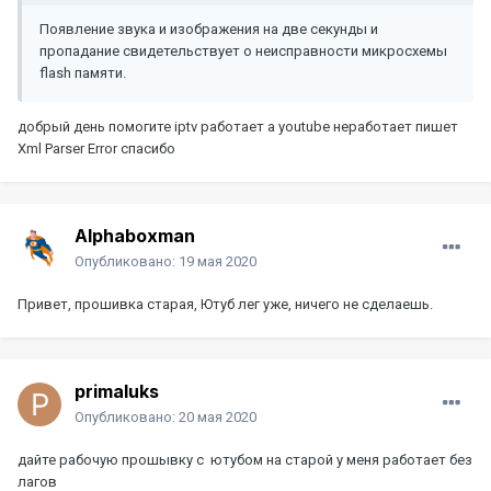
Приложения IPTV и Youtube в "Настройки"-"Настройки AV"-
Появление звука и изображения на две секунды и
"Мультимедиа".
пропадание свидетельствует о неисправности микросхемы
flash памяти.
Для возможного возврата на оригинальную прошивку в
архиве есть файл Alphabox_X4_vozvrat, если хотите вернуть
заводскую прошивку, прошейте его.
добрый день помогите iptv работает а youtube неработает пишет
Xml Parser Error спасибо
AlphaboxX4youtube.rar
10 MB · 1 025 скачиваний
Alphaboxman
Опубликовано:
19 мая 2020
Привет, прошивка старая, Ютуб лег уже, ничего не сделаешь.
primaluks
Опубликовано:
20 мая 2020
дайте рабочую прошывку с ютубом на старой у меня работает без
лагов