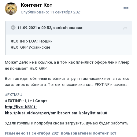
Контент Кот
Опубликовано:
11 сентября 2021
11.09.2021 в 09:52,
sanbolt
сказал:
#EXTINF:-1,UA:Перший
#EXTGRP:Украинские
Может дело не в ссылке, а в том как плейлист оформлен и плеер
не понимает #EXTGRP:
Вот так идет обычный плейлист и групп там никаких нет, а только
заголовок плейлиста. Потом описание канала #EXTINF и ссылка.
#EXTM3U
#EXTINF:-1,1+1 Спорт
http://live-k2301-
kbp.1plus1.video/sport/smil:sport.smil/playlist.m3u8
Удали группы и попробуй снова загрузить, думаю будет работать.
Изменено
11 сентября 2021
пользователем Контент Кот