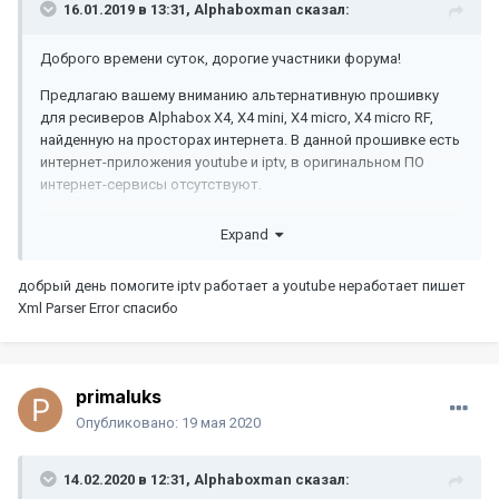
16.01.2019 в 13:31,
Alphaboxman
сказал:
Доброго времени суток, дорогие участники форума!
Предлагаю вашему вниманию альтернативную прошивку
для ресиверов Alphabox X4, X4 mini, X4 micro, X4 micro RF,
найденную на просторах интернета. В данной прошивке есть
интернет-приложения youtube и iptv, в оригинальном ПО
интернет-сервисы отсутствуют.
Ничего сложного в установке нет, заходим в меню ресивера,
Expand
настройки, обновление ПО, обновление через USB, и
прошиваем файл 1 из прикрепленного архива. Ждем
добрый день помогите iptv работает а youtube неработает пишет
прошивки и перезагрузки ресивера. После перезагрузки
Xml Parser Error спасибо
опять заходим в пункт обновление через USB и прошиваем
файл 2. Ждем прошивки и перезагрузки.
Все! Теперь можно отсканировать каналы и настроить
интернет. Списки каналов с оригинальной прошивки, к
primaluks
сожалению, не подходят.
Опубликовано:
19 мая 2020
Прошивка поддерживает Wi-Fi адаптеры на чипе RT5370
(Alphabox AW-1 или старые Alphabox). Настройка Wi-Fi
14.02.2020 в 12:31,
Alphaboxman
сказал:
находится в пункте меню "Настройки"-"Настройки сети".