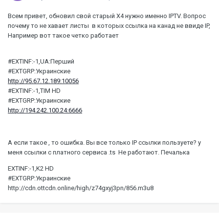
Всем привет, обновил свой старый X4 нужно именно IPTV. Вопрос
почему то не хавает листы в которых ссылка на канад не ввиде IP,
Например вот такое четко работает
#EXTINF:-1,UA:Перший
#EXTGRP:Украинские
http://95.67.12.189:10056
#EXTINF:-1,TIM HD
#EXTGRP:Украинские
http://194.242.100.24:6666
А если такое , то ошибка. Вы все только IP ссылки пользуете? у
меня ссылки с платного сервиса .ts Не работают. Печалька
EXTINF:-1,K2 HD
#EXTGRP:Украинские
http://cdn.ottcdn.online/high/z74gxyj3pn/856.m3u8