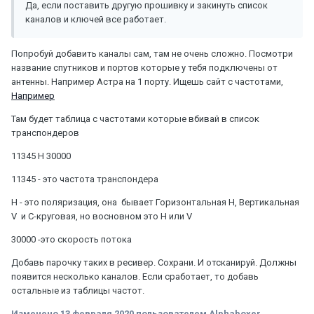
Да, если поставить другую прошивку и закинуть список
каналов и ключей все работает.
Попробуй добавить каналы сам, там не очень сложно. Посмотри
название спутников и портов которые у тебя подключены от
антенны. Например Астра на 1 порту. Ищешь сайт с частотами,
Например
Там будет таблица с частотами которые вбивай в список
транспондеров
11345 H 30000
11345 - это частота транспондера
Н - это поляризация, она бывает Горизонтальная H, Вертикальная
V и С-круговая, но восновном это H или V
30000 -это скорость потока
Добавь парочку таких в ресивер. Сохрани. И отсканируй. Должны
появится несколько каналов. Если сработает, то добавь
остальные из таблицы частот.
Изменено
13 февраля 2020
пользователем Alphaboxer