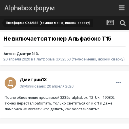
Alphabox форум
Платформа GX3235S (темное меню, иконки сверху)
Не включается тюнер Альфабокс Т15
Автор:
Дмитрий13
,
20 апреля 2020
в
Платформа GX3235S (темное меню, иконки сверху)
Дмитрий13
Опубликовано:
20 апреля 2020
После обновление прошивкой 3235s_alphabox_T2_Ukr_190802,
тюнер перестал работать, только светиться on и off и даже
лампочка не мигает? Что делать, как восстановить?