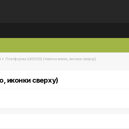
5
Платформа GX3235S (темное меню, иконки сверху)
, иконки сверху)