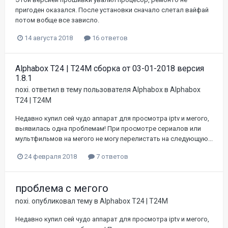
пригоден оказался. После установки сначало слетал вайфай
потом вобще все зависло.
14 августа 2018
16 ответов
Alphabox T24 | T24M сборка от 03-01-2018 версия
1.8.1
noxi.
ответил в тему пользователя
Alphabox
в
Alphabox
T24 | T24M
Недавно купил сей чудо аппарат для просмотра iptv и мегого,
выявилась одна проблемам! При просмотре сериалов или
мультфильмов на мегого не могу перелистать на следующую...
24 февраля 2018
7 ответов
проблема с мегого
noxi.
опубликовал тему в
Alphabox T24 | T24M
Недавно купил сей чудо аппарат для просмотра iptv и мегого,