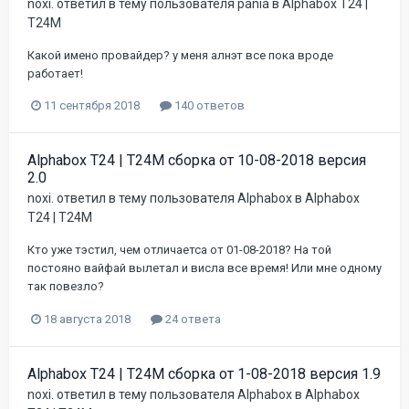
noxi.
ответил в тему пользователя
pania
в
Alphabox T24 |
T24M
Какой имено провайдер? у меня алнэт все пока вроде
работает!
11 сентября 2018
140 ответов
Alphabox T24 | T24M сборка от 10-08-2018 версия
2.0
noxi.
ответил в тему пользователя
Alphabox
в
Alphabox
T24 | T24M
Кто уже тэстил, чем отличаетса от 01-08-2018? На той
постояно вайфай вылетал и висла все время! Или мне одному
так повезло?
18 августа 2018
24 ответа
Alphabox T24 | T24M сборка от 1-08-2018 версия 1.9
noxi.
ответил в тему пользователя
Alphabox
в
Alphabox