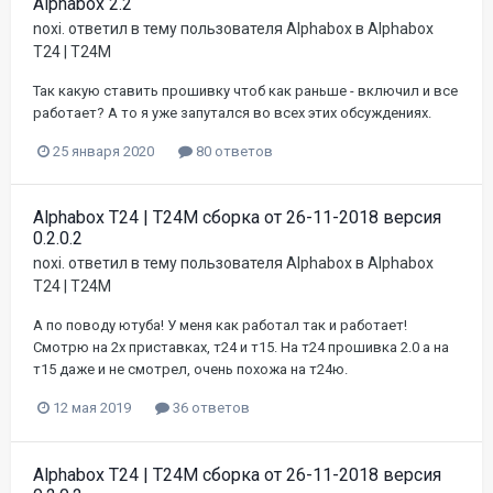
Alphabox 2.2
noxi.
ответил в тему пользователя
Alphabox
в
Alphabox
T24 | T24M
Так какую ставить прошивку чтоб как раньше - включил и все
работает? А то я уже запутался во всех этих обсуждениях.
25 января 2020
80 ответов
Alphabox T24 | T24M сборка от 26-11-2018 версия
0.2.0.2
noxi.
ответил в тему пользователя
Alphabox
в
Alphabox
T24 | T24M
А по поводу ютуба! У меня как работал так и работает!
Смотрю на 2х приставках, т24 и т15. На т24 прошивка 2.0 а на
т15 даже и не смотрел, очень похожа на т24ю.
12 мая 2019
36 ответов
Alphabox T24 | T24M сборка от 26-11-2018 версия