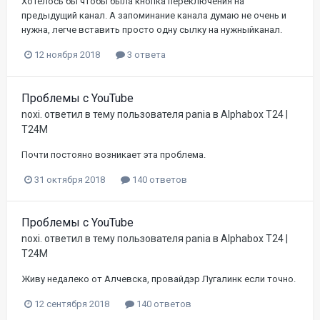
Хотелось бы чтобы была кнопка переключения на
предыдущий канал. А запоминание канала думаю не очень и
нужна, легче вставить просто одну сылку на нужныйканал.
12 ноября 2018
3 ответа
Проблемы с YouTube
noxi.
ответил в тему пользователя
pania
в
Alphabox T24 |
T24M
Почти постояно возникает эта проблема.
31 октября 2018
140 ответов
Проблемы с YouTube
noxi.
ответил в тему пользователя
pania
в
Alphabox T24 |
T24M
Живу недалеко от Алчевска, провайдэр Лугалинк если точно.
12 сентября 2018
140 ответов