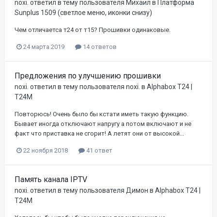
noxi.
ответил в тему пользователя
Михаил
в
Платформа
Sunplus 1509 (светлое меню, иконки снизу)
Чем отличаетса т24 от т15? Прошивки одинаковые.
24 марта 2019
14 ответов
Предложения по улучшению прошивки
noxi.
ответил в тему пользователя
noxi.
в
Alphabox T24 |
T24M
Повторюсь! Очень было бы кстати иметь такую функцию.
Бывает иногда отключают напругу а потом включают и не
факт что приставка не сгорит! А летят они от высокой...
22 ноября 2018
41 ответ
Память канала IPTV
noxi.
ответил в тему пользователя
Димон
в
Alphabox T24 |
T24M