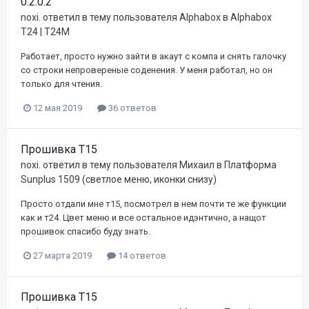
0.2.0.2
noxi.
ответил в тему пользователя
Alphabox
в
Alphabox
T24 | T24M
Работает, просто нужно зайти в акаут с компа и снять галочку
со строки непровереные соденения. У меня работал, но он
только для чтения.
12 мая 2019
36 ответов
Прошивка Т15
noxi.
ответил в тему пользователя
Михаил
в
Платформа
Sunplus 1509 (светлое меню, иконки снизу)
Просто отдали мне т15, посмотрел в нем почти те же функции
как и т24. Цвет меню и все остальное идэнтично, а нащот
прошивок спасибо буду знать.
27 марта 2019
14 ответов
Прошивка Т15