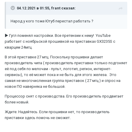
04.12.2021 в 01:55,
frant
сказал:
Народ у кого тоже Ютуб перестал работать ?
► Гугл поменял настройки. Все претензии к нему! YouTube
работает с ноябрьской прошивкой на приставках GX3235S с
кварцем 24мгц.
В этой приставке 27 мгц. Поскольку прошивки делает
производитель чипа ( производитель приставки только подгоняет
её под себя по мелочам - пульт, логотип, регион, интернет-
сервисы), то её может пока и не быть для этого железа. Это
самая не многочисленная группа приставок ( 27 мгц.) и спрос на
новое ПО наверняка не большой.
Процессор снят с производства. Его производитель продвигает
более новый.
Ждите. Надейтесь. Если прошивки нет, то производитель
приставки здесь помочь не сможет.