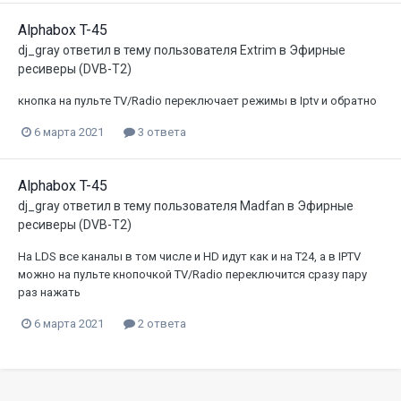
Alphabox T-45
dj_gray
ответил в тему пользователя
Extrim
в
Эфирные
ресиверы (DVB-T2)
кнопка на пульте TV/Radio переключает режимы в Iptv и обратно
6 марта 2021
3 ответа
Alphabox T-45
dj_gray
ответил в тему пользователя
Madfan
в
Эфирные
ресиверы (DVB-T2)
На LDS все каналы в том числе и HD идут как и на Т24, а в IPTV
можно на пульте кнопочкой TV/Radio переключится сразу пару
раз нажать
6 марта 2021
2 ответа