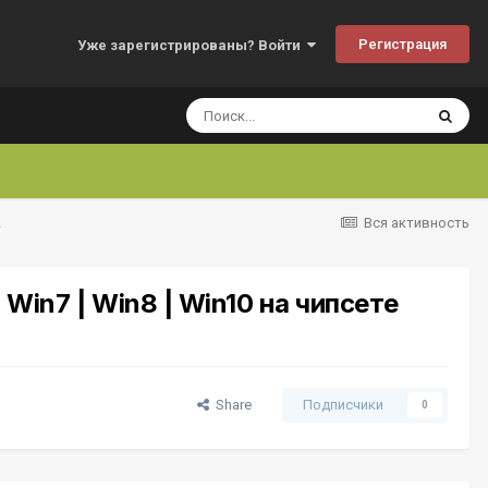
Регистрация
Уже зарегистрированы? Войти
0 на чипсете Ralink RT5370
Вся активность
 Win7 | Win8 | Win10 на чипсете
Share
Подписчики
0